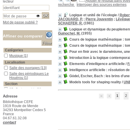
Ajouter le résultat dans votr
lecteur
recherche
Interroger des sources externes
Logique et unité de l'écologie
/
Rober
JACQUARD, P.
;
Pierre Jouventin
;
Lévêque,
Mot de passe oublié ?
SCHAEFER, R.
(1981)
Logique et dynamique du peuplement 
Guinochet, M.
(1955)
Affiner ou comparer
Cours de logique mathématique : tome
Cours de logique mathématique : to
Catégories
Pour en finir avec le darwinisme, une
Musique
Musique
[1]
Introduction à la logique contempora
Localisation
Elements d'intelligence artificielle
/
F
Salle des ouvrages
Salle des ouvrages
[13]
Intelligence artificielle : résolutio
Salle des périodiques Le Houérou
Salle des périodiques Le
Gödel, Escher, Bach : les brins d'une
Houérou
[1]
Models tools for shaping reality
/
UN
Section
05_Cartographie
05_Cartographie
[1]
08_Divers
08_Divers
[2]
1
2
Adresse
09_Génétique_Evolution
09_Génétique_Evolution
Bibliothèque CEFE
[1]
1919 Route de Mende
34293 Montpellier Cedex 5
11_Mathématiques
11_Mathématiques
[8]
France
15_Ecologie_générale
15_Ecologie_générale
[1]
04.67.61.32.08
16_Ecologie_végétale
16_Ecologie_végétale
[1]
contact