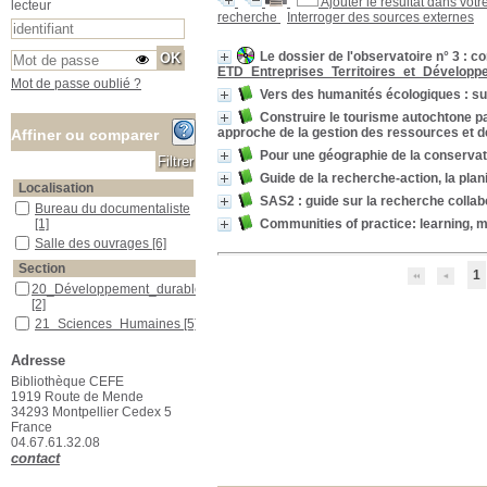
Ajouter le résultat dans votr
lecteur
recherche
Interroger des sources externes
Le dossier de l'observatoire n° 3 : 
ETD_Entreprises_Territoires_et_Développ
Mot de passe oublié ?
Vers des humanités écologiques : sui
Construire le tourisme autochtone pa
approche de la gestion des ressources et de
Affiner ou comparer
Pour une géographie de la conservati
Guide de la recherche-action, la plani
Localisation
SAS2 : guide sur la recherche collab
Bureau du documentaliste
Bureau du documentaliste
Communities of practice: learning, m
[1]
Salle des ouvrages
Salle des ouvrages
[6]
Section
1
20_Développement_durable
20_Développement_durable
[2]
21_Sciences_Humaines
21_Sciences_Humaines
[5]
Adresse
Bibliothèque CEFE
1919 Route de Mende
34293 Montpellier Cedex 5
France
04.67.61.32.08
contact