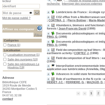
Ajouter le résultat dans votr
lecteur
recherche
Interroger des sources externes
Lombriciens de France : écologie s
CO2 efflux from a Mediterranean semi-
Mot de passe oublié ?
;
CORTINA, J.
;
Pierre Bottner
;
Marie-Made
Abundance, biomass and functional st
forests
/
Jean-François David
(1999)
Affiner ou comparer
Documents pédozoologiques et intégr
PING, Q.
(1998)
Catégories
Documents pédozoologiques et intégr
PING, Q.
(1998)
France
France
[1]
Field decomposition og leaf litters 
Localisation
earthworm activity
/
CORTEZ, J.
(1998)
Localisation inconnue
Localisation inconnue
[1]
Field decompostion of leaf litters : 
Salle des ouvrages
Salle des ouvrages
[10]
(1998)
Salle des périodiques Le Houérou
Salle des périodiques Le
Interprétation environnementale inte
Houérou
[19]
application aux lumbricoidea (Annelida, Oli
Section
Advances in solid state fermentation
04_Ecologie_animale
04_Ecologie_animale
[4]
Adresse
Role of earthworms in the N cycle : 
06_Chimie_Physique
06_Chimie_Physique
[1]
HEIDET, J.C.
;
FERRIERE, G.
;
MAZAUD, D.
Bibliothèque CEFE
1919 Route de Mende
12_Sciences_du_sol
12_Sciences_du_sol
[6]
34293 Montpellier Cedex 5
23_Publications_CEFE
23_Publications_CEFE
France
1
2
[17]
04.67.61.32.08
28_Thèses_Mémoires
28_Thèses_Mémoires
[1]
contact
31_A traiter
31_A traiter
[1]