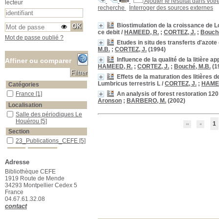
Ajouter le résultat dans votr
lecteur
recherche
Interroger des sources externes
Biostimulation de la croissance de L
ce debit
/
HAMEED, R.
;
CORTEZ, J.
;
Bouché
Mot de passe oublié ?
Etudes in situ des transferts d'azote
M.B.
;
CORTEZ, J.
(1994)
Influence de la qualité de la litière 
Affiner ou comparer
HAMEED, R.
;
CORTEZ, J.
;
Bouché, M.B.
(1
Effets de la maturation des litières 
Lumbricus terrestris L
/
CORTEZ, J.
;
HAMEE
Catégories
An analysis of forest restoration 12
France
France
[1]
Aronson
;
BARBERO, M.
(2002)
Localisation
Salle des périodiques Le Houérou
Salle des périodiques Le
Houérou
[5]
1
Section
23_Publications_CEFE
23_Publications_CEFE
[5]
Adresse
Bibliothèque CEFE
1919 Route de Mende
34293 Montpellier Cedex 5
France
04.67.61.32.08
contact