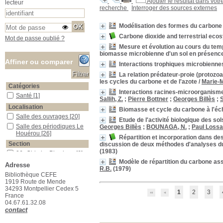
Ajouter le résultat dans votr
lecteur
recherche
Interroger des sources externes
Modélisation des formes du carbone 
Carbone dioxide and terrestrial ec
Mot de passe oublié ?
Mesure et évolution au cours du temps
biomasse microbienne d'un sol en présence
Affiner ou comparer
Interactions trophiques microbiennes
La relation prédateur-proie (protozoa
les cycles du carbone et de l'azote
/
Marie-
Catégories
Interactions racines-microorganism
Santé
Santé
[1]
Sallih, Z.
;
Pierre Bottner
;
Georges Billès
;
S
Localisation
Biomasse et cycle du carbone à l'éche
Salle des ouvrages
Salle des ouvrages
[20]
Etude de l'activité biologique des sol
Salle des périodiques Le Houérou
Salle des périodiques Le
Georges Billès
;
BOUNAGA, N.
;
Paul Lossa
Houérou
[26]
Répartition et incorporation dans d
Section
discussion de deux méthodes d'analyses du
(1983)
06_Chimie_Physique
06_Chimie_Physique
[6]
Modèle de répartition du carbone ass
07_Climatologie
07_Climatologie
[1]
Adresse
R.B.
(1979)
12_Sciences_du_sol
12_Sciences_du_sol
[2]
Bibliothèque CEFE
1919 Route de Mende
13_Physiologie_végétale
13_Physiologie_végétale
34293 Montpellier Cedex 5
[9]
1
2
3
France
15_Ecologie_générale
15_Ecologie_générale
[5]
04.67.61.32.08
16_Ecologie_végétale
16_Ecologie_végétale
[1]
contact
17_Foresterie
17_Foresterie
[1]