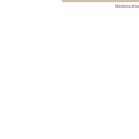
23_Publications_CEFE
23_Publications_CEFE
Mentions léga
[19]
26_Collections
26_Collections
[2]