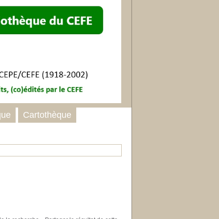
que
Cartothèque