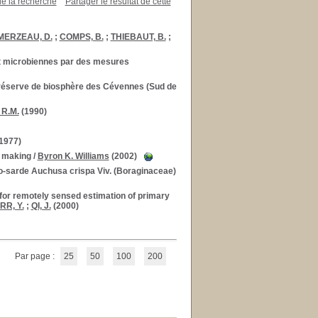
de la recherche
Partager le résultat de cette
MERZEAU, D.
;
COMPS, B.
;
THIEBAUT, B.
;
s et microbiennes par des mesures
 la réserve de biosphère des Cévennes (Sud de
 R.M.
(1990)
1977)
n making
/
Byron K. Williams
(2002)
o-sarde Auchusa crispa Viv. (Boraginaceae)
for remotely sensed estimation of primary
RR, Y.
;
QI, J.
(2000)
Par page :
25
50
100
200