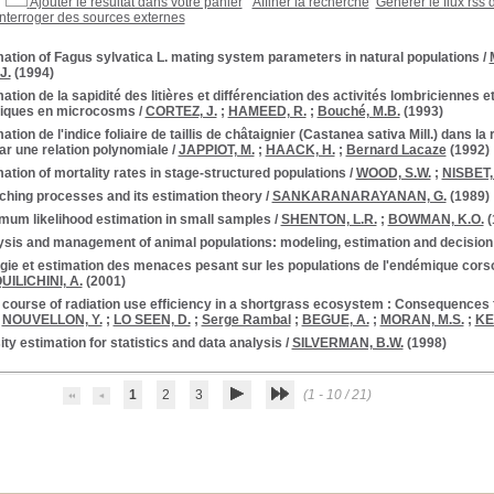
Ajouter le résultat dans votre panier
Affiner la recherche
Générer le flux rss 
Interroger des sources externes
ation of Fagus sylvatica L. mating system parameters in natural populations
/
J.
(1994)
ation de la sapidité des litières et différenciation des activités lombricienne
riques en microcosms
/
CORTEZ, J.
;
HAMEED, R.
;
Bouché, M.B.
(1993)
ation de l'indice foliaire de taillis de châtaignier (Castanea sativa Mill.) dans
ar une relation polynomiale
/
JAPPIOT, M.
;
HAACK, H.
;
Bernard Lacaze
(1992)
ation of mortality rates in stage-structured populations
/
WOOD, S.W.
;
NISBET,
ching processes and its estimation theory
/
SANKARANARAYANAN, G.
(1989)
mum likelihood estimation in small samples
/
SHENTON, L.R.
;
BOWMAN, K.O.
(
ysis and management of animal populations: modeling, estimation and decisio
gie et estimation des menaces pesant sur les populations de l'endémique cors
UILICHINI, A.
(2001)
course of radiation use efficiency in a shortgrass ecosystem : Consequences 
/
NOUVELLON, Y.
;
LO SEEN, D.
;
Serge Rambal
;
BEGUE, A.
;
MORAN, M.S.
;
KE
ty estimation for statistics and data analysis
/
SILVERMAN, B.W.
(1998)
1
2
3
(1 - 10 / 21)