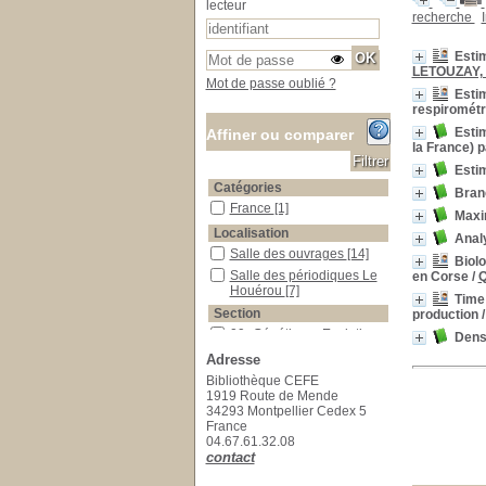
lecteur
recherche
Estim
LETOUZAY, 
Mot de passe oublié ?
Estim
respiromét
Estim
Affiner ou comparer
la France) p
Estim
Catégories
Bran
France
France
[1]
Maxi
Localisation
Anal
Salle des ouvrages
Salle des ouvrages
[14]
Biolo
Salle des périodiques Le Houérou
Salle des périodiques Le
en Corse
/
Q
Houérou
[7]
Time 
Section
production
09_Génétique_Evolution
09_Génétique_Evolution
Densi
[1]
Adresse
11_Mathématiques
11_Mathématiques
[11]
Bibliothèque CEFE
17_Foresterie
17_Foresterie
[1]
1919 Route de Mende
34293 Montpellier Cedex 5
22_Géomatique
22_Géomatique
[1]
France
23_Publications_CEFE
23_Publications_CEFE
[7]
04.67.61.32.08
contact