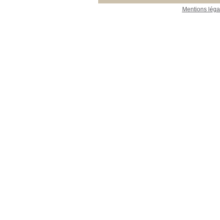
17_Foresterie
17_Foresterie
[2]
Mentions léga
23_Publications_CEFE
23_Publications_CEFE
[3]