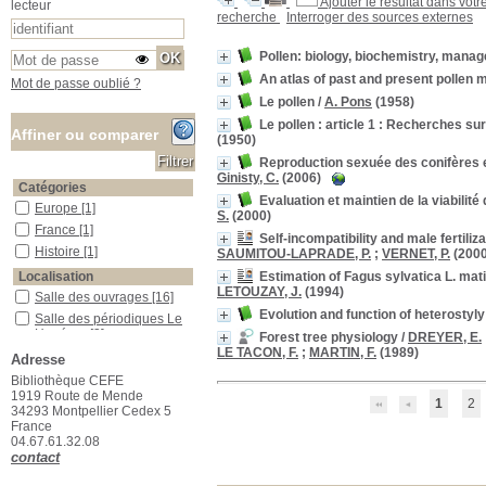
Ajouter le résultat dans votr
lecteur
recherche
Interroger des sources externes
Pollen: biology, biochemistry, mana
An atlas of past and present pollen
Mot de passe oublié ?
Le pollen
/
A. Pons
(1958)
Le pollen : article 1 : Recherches su
Affiner ou comparer
(1950)
Reproduction sexuée des conifères 
Ginisty, C.
(2006)
Catégories
Evaluation et maintien de la viabilit
Europe
Europe
[1]
S.
(2000)
France
France
[1]
Self-incompatibility and male fertiliz
Histoire
Histoire
[1]
SAUMITOU-LAPRADE, P.
;
VERNET, P.
(2000
Estimation of Fagus sylvatica L. mat
Localisation
LETOUZAY, J.
(1994)
Salle des ouvrages
Salle des ouvrages
[16]
Evolution and function of heterostyly
Salle des périodiques Le Houérou
Salle des périodiques Le
Houérou
[3]
Forest tree physiology
/
DREYER, E.
LE TACON, F.
;
MARTIN, F.
(1989)
Section
Adresse
03_Botanique
03_Botanique
[6]
Bibliothèque CEFE
1919 Route de Mende
09_Génétique_Evolution
09_Génétique_Evolution
1
2
34293 Montpellier Cedex 5
[3]
France
13_Physiologie_végétale
13_Physiologie_végétale
04.67.61.32.08
[4]
contact
16_Ecologie_végétale
16_Ecologie_végétale
[1]