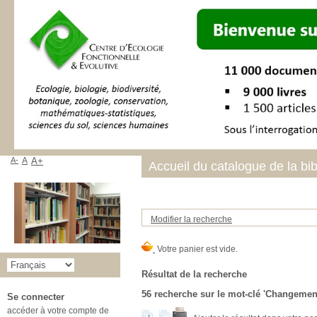
A-
A
A+
Accueil du catalogue de la bi
Modifier la recherche
Résultat de la recherche
56
recherche sur le mot-clé
'Changement
Se connecter
accéder à votre compte de