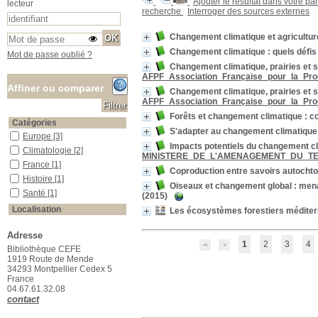
Ajouter le résultat dans votre pa
lecteur
recherche
Interroger des sources externes
Changement climatique et agricultu
Changement climatique : quels défis 
Mot de passe oublié ?
Changement climatique, prairies et s
AFPF_Association_Française_pour_la_Pro
Affiner ou comparer
Changement climatique, prairies et s
AFPF_Association_Française_pour_la_Pro
Forêts et changement climatique : c
Catégories
S'adapter au changement climatique :
Europe
Europe
[3]
Impacts potentiels du changement cl
Climatologie
Climatologie
[2]
MINISTERE_DE_L'AMENAGEMENT_DU_TE
France
France
[1]
Coproduction entre savoirs autochto
Histoire
Histoire
[1]
Oiseaux et changement global : men
Santé
Santé
[1]
(2015)
Localisation
Les écosystèmes forestiers médite
Localisation inconnue
Localisation inconnue
[1]
Adresse
Salle des ouvrages
Salle des ouvrages
[31]
1
2
3
4
Bibliothèque CEFE
Salle des périodiques Le Houérou
Salle des périodiques Le
1919 Route de Mende
Houérou
[24]
34293 Montpellier Cedex 5
Section
France
04.67.61.32.08
01_Agriculture
01_Agriculture
[3]
contact
04_Ecologie_animale
04_Ecologie_animale
[2]