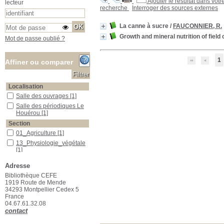
Ajouter le résultat dans votr
lecteur
recherche
Interroger des sources externes
La canne à sucre
/
FAUCONNIER, R.
Growth and mineral nutrition of field
Mot de passe oublié ?
1
Affiner ou comparer
Localisation
Salle des ouvrages
Salle des ouvrages
[1]
Salle des périodiques Le Houérou
Salle des périodiques Le
Houérou
[1]
Section
01_Agriculture
01_Agriculture
[1]
13_Physiologie_végétale
13_Physiologie_végétale
[1]
Adresse
Bibliothèque CEFE
1919 Route de Mende
34293 Montpellier Cedex 5
France
04.67.61.32.08
contact