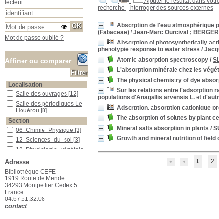
Ajouter le résultat dans votr
lecteur
recherche
Interroger des sources externes
Absorption de l'eau atmosphérique pa
(Fabaceae)
/
Jean-Marc Ourcival
;
BERGER,
Mot de passe oublié ?
Absorption of photosynthetically acti
phenotypie response to water stress
/
Jacq
Atomic absorption spectroscopy
/
SL
Affiner ou comparer
L'absorption minérale chez les végé
The physical chemistry of dye absor
Localisation
Sur les relations entre l'adsorption r
Salle des ouvrages
Salle des ouvrages
[12]
populations d'Anagallis arvensis L. et d'au
Salle des périodiques Le Houérou
Salle des périodiques Le
Adsorption, absorption cationique pré
Houérou
[8]
The absorption of solutes by plant ce
Section
Mineral salts absorption in plants
/
SU
06_Chimie_Physique
06_Chimie_Physique
[3]
Growth and mineral nutrition of field
12_Sciences_du_sol
12_Sciences_du_sol
[3]
13_Physiologie_végétale
13_Physiologie_végétale
[8]
1
2
Adresse
23_Publications_CEFE
23_Publications_CEFE
[5]
Bibliothèque CEFE
26_Collections
26_Collections
[1]
1919 Route de Mende
34293 Montpellier Cedex 5
France
04.67.61.32.08
contact