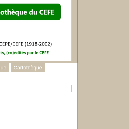
que
Cartothèque