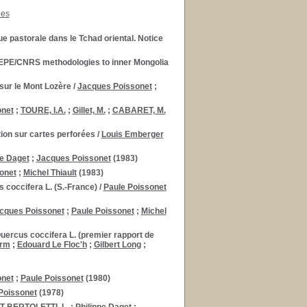
nes
e pastorale dans le Tchad oriental. Notice
e CEPE/CNRS methodologies to inner Mongolia
sur le Mont Lozère
/
Jacques Poissonet
;
onet
;
TOURE, I.A.
;
Gillet, M.
;
CABARET, M.
tion sur cartes perforées
/
Louis Emberger
pe Daget
;
Jacques Poissonet
(1983)
onet
;
Michel Thiault
(1983)
coccifera L. (S.-France)
/
Paule Poissonet
cques Poissonet
;
Paule Poissonet
;
Michel
ercus coccifera L. (premier rapport de
erm
;
Edouard Le Floc'h
;
Gilbert Long
;
onet
;
Paule Poissonet
(1980)
Poissonet
(1978)