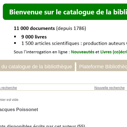
 du catalogue de la bibliothèque
Plateforme Bibliothè
a recherche
Nouvelle recherche
acques Poissonet
s disponibles écrits par cet auteur (
55
)