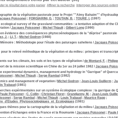
ter le résultat dans votre panier
Affiner la recherche
Interroger des sources exter
graphie de la végétation pastorale pour le Projet ""Almy Bahaïm"" d'hydrauliqu
acques Poissonet
;
FORGIARINI, G.
;
TOUTAIN, B.
;
TOURE, I.
(1997)
 ecological survey of the grassland communities : a tentative adaption of th
tation
/
Jacques Poissonet
;
Michel Thiault
;
Gilbert Long
(1990)
 en évidence des conséquences phytocoénologiques de la "déprise" pastorale 
z, J.
;
LI, T.
;
Michel Godron
(1988)
-Mémoire : Méthodologie pour l'étude des paturages saheliens
/
Jacques Poiss
pour le relevé méthodique de la végétation et du milieu : principes et transcrip
nts sur les climats, les sols et les types de végétation
/
de Montard, F.
;
Philip
rt de la mission scientifique en Chine du 1er au 24 juillet 1982
/
Jacques Poiss
e experimental dynamics, management and hydrology in "Garrigue" of Quercus 
oissonet
;
Michel Thiault
;
Serge Rambal
(1982)
mics and management of vegetation
/
Michel Godron
;
Jean-Louis Guillerm
;
Ja
is Trabaud
(1981)
erches expérimentales sur un système écologique complexe : la garrigue de Qu
Paule Poissonet
;
C. Collin
;
Christian Floret
;
Grandjanny, M.
;
Jean-Louis Guill
issonet
;
Serge Rambal
;
Michel Thiault
;
Louis Trabaud
;
Maurice Rapp
;
e_d'Etudes_Phytosociologiques_et_Ecologiques
(1981)
ues thèmes pour la cartographie de la végétation et du milieu
/
Jacques Poiss
ention d'échanges entre la France et la Roumanie
/
Jacques Poissonet
;
Paule 