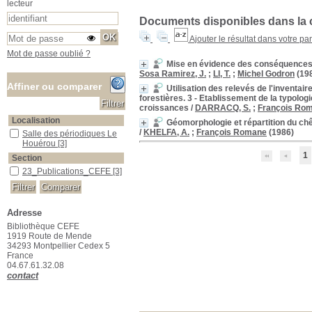
lecteur
Documents disponibles dans la c
Ajouter le résultat dans votre pa
Mot de passe oublié ?
Mise en évidence des conséquences 
Sosa Ramirez, J.
;
LI, T.
;
Michel Godron
(19
Affiner ou comparer
Utilisation des relevés de l'inventai
forestières. 3 - Etablissement de la typolo
croissances
/
DARRACQ, S.
;
François Ro
Localisation
Géomorphologie et répartition du ch
/
KHELFA, A.
;
François Romane
(1986)
Salle des périodiques Le Houérou
Salle des périodiques Le
Houérou
[3]
1
Section
23_Publications_CEFE
23_Publications_CEFE
[3]
Adresse
Bibliothèque CEFE
1919 Route de Mende
34293 Montpellier Cedex 5
France
04.67.61.32.08
contact