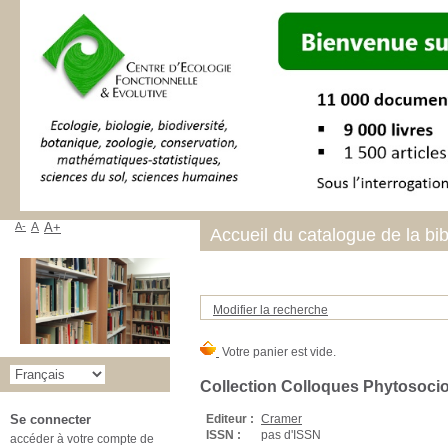
A-
A
A+
Accueil du catalogue de la bi
Modifier la recherche
Collection Colloques Phytosoci
Editeur :
Cramer
Se connecter
ISSN :
pas d'ISSN
accéder à votre compte de