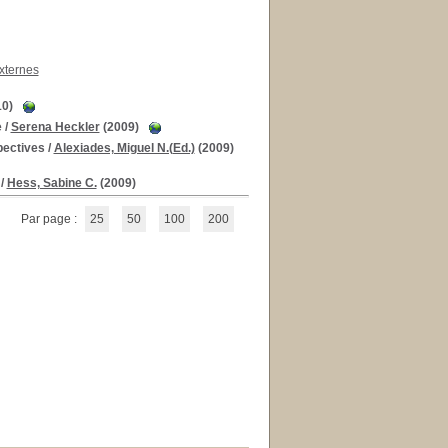
xternes
0)
e
/
Serena Heckler
(2009)
pectives
/
Alexiades, Miguel N.(Ed.)
(2009)
/
Hess, Sabine C.
(2009)
Par page :
25
50
100
200