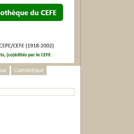
que
Cartothèque