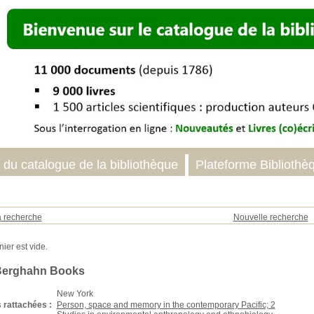
 du catalogue de la bibliothèque
Plateforme Bibliothè
a recherche
Nouvelle recherche
 Berghahn Books
New York
 rattachées :
Person, space and memory in the contemporary Pacific; 2