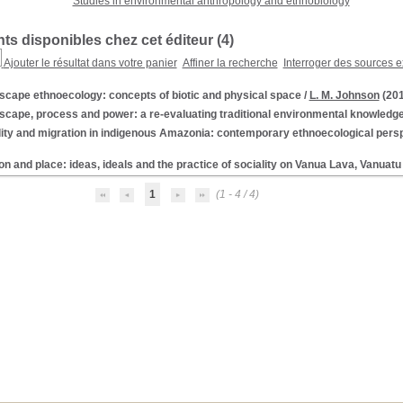
Studies in environmental anthropology and ethnobiology
s disponibles chez cet éditeur (
4
)
Ajouter le résultat dans votre panier
Affiner la recherche
Interroger des sources e
scape ethnoecology: concepts of biotic and physical space
/
L. M. Johnson
(201
scape, process and power: a re-evaluating traditional environmental knowledg
lity and migration in indigenous Amazonia: contemporary ethnoecological pers
n and place: ideas, ideals and the practice of sociality on Vanua Lava, Vanuatu
1
(1 - 4 / 4)