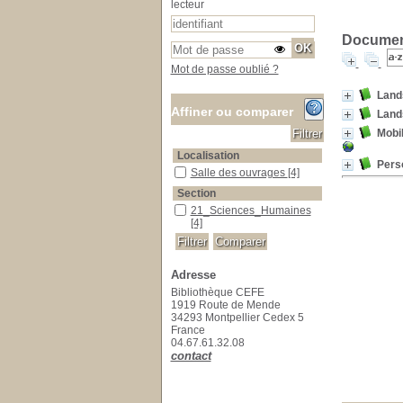
lecteur
Document
Mot de passe oublié ?
Land
Affiner ou comparer
Land
Mobi
Localisation
Perso
Salle des ouvrages
Salle des ouvrages
[4]
Section
21_Sciences_Humaines
21_Sciences_Humaines
[4]
Adresse
Bibliothèque CEFE
1919 Route de Mende
34293 Montpellier Cedex 5
France
04.67.61.32.08
contact