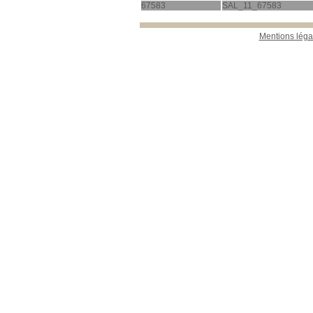
67583
SAL_11_67583
Mentions léga