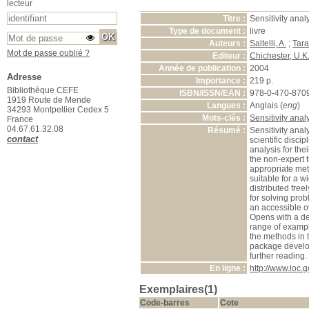
lecteur
Titre :
Sensitivity anal
Type de document :
livre
Auteurs :
Saltelli, A.
;
Tara
Mot de passe oublié ?
Editeur :
Chichester, U.K.
Année de publication :
2004
Adresse
Importance :
219 p.
Bibliothèque CEFE
ISBN/ISSN/EAN :
978-0-470-870
1919 Route de Mende
Langues :
Anglais (
eng
)
34293 Montpellier Cedex 5
Mots-clés :
Sensitivity anal
France
04.67.61.32.08
Résumé :
Sensitivity anal
contact
scientific disc
analysis for th
the non-expert 
appropriate metho
suitable for a w
distributed free
for solving prob
an accessible ov
Opens with a de
range of exampl
the methods in t
package develop
further reading
En ligne :
http://www.loc.
Exemplaires(1)
Code-barres
Cote