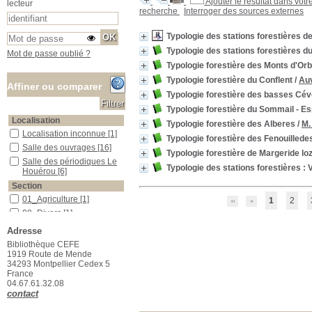
Ajouter le résultat dans votr
lecteur
recherche
Interroger des sources externes
Typologie des stations forestières 
Typologie des stations forestières du
Mot de passe oublié ?
Typologie forestière des Monts d'Orb
Typologie forestière du Conflent
/
Auv
Affiner ou comparer
Typologie forestière des basses Cév
Typologie forestière du Sommail - E
Localisation
Typologie forestière des Alberes
/
M.
Localisation inconnue
Localisation inconnue
[1]
Typologie forestière des Fenouillede
Salle des ouvrages
Salle des ouvrages
[16]
Typologie forestière de Margeride lo
Salle des périodiques Le Houérou
Salle des périodiques Le
Typologie des stations forestières : 
Houérou
[6]
Section
01_Agriculture
01_Agriculture
[1]
1
2
08_Divers
08_Divers
[1]
09_Génétique_Evolution
09_Génétique_Evolution
Adresse
[1]
Bibliothèque CEFE
16_Ecologie_végétale
16_Ecologie_végétale
[1]
1919 Route de Mende
17_Foresterie
17_Foresterie
[13]
34293 Montpellier Cedex 5
France
23_Publications_CEFE
23_Publications_CEFE
[5]
04.67.61.32.08
31_A traiter
31_A traiter
[1]
contact