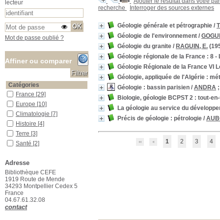
Ajouter le résultat dans votre pa
lecteur
recherche
Interroger des sources externes
Géologie générale et pétrographie
/
Géologie de l'environnement
/
GOGUE
Mot de passe oublié ?
Géologie du granite
/
RAGUIN, E.
(19
Géologie régionale de la France : 8 
Affiner ou comparer
Géologie Régionale de la France VI 
Géologie, appliquée de l'Algérie : mé
Catégories
Géologie : bassin parisien
/
ANDRA
France
France
[29]
Biologie, géologie BCPST 2 : tout-en
Europe
Europe
[10]
La géologie au service du dévelop
Climatologie
Climatologie
[7]
Précis de géologie : pétrologie
/
AUBO
Histoire
Histoire
[4]
Terre
Terre
[3]
1
2
3
4
Santé
Santé
[2]
Astronomie
Astronomie
[1]
Adresse
Auvergne
Auvergne
[1]
Bibliothèque CEFE
Localisation
1919 Route de Mende
Localisation inconnue
Localisation inconnue
[3]
34293 Montpellier Cedex 5
France
Salle des ouvrages
Salle des ouvrages
[245]
04.67.61.32.08
Salle des périodiques Le Houérou
Salle des périodiques Le
contact
Houérou
[16]