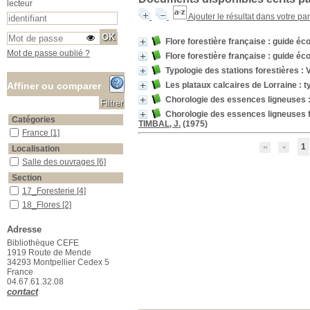
lecteur
Ajouter le résultat dans votre pa
Flore forestière française : guide éc
Mot de passe oublié ?
Flore forestière française : guide écol
Typologie des stations forestières : 
Les plataux calcaires de Lorraine : ty
Affiner ou comparer
Chorologie des essences ligneuses 
Chorologie des essences ligneuses f
Catégories
TIMBAL, J.
(1975)
France
France
[1]
1
Localisation
Salle des ouvrages
Salle des ouvrages
[6]
Section
17_Foresterie
17_Foresterie
[4]
18_Flores
18_Flores
[2]
Adresse
Bibliothèque CEFE
1919 Route de Mende
34293 Montpellier Cedex 5
France
04.67.61.32.08
contact