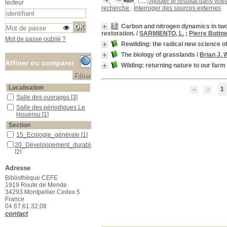
Ajouter le résultat dans votr
lecteur
recherche
Interroger des sources externes
Carbon and nitrogen dynamics in two so
restoration.
/
SARMIENTO, L.
;
Pierre Bottn
Mot de passe oublié ?
Rewilding: the radical new science o
The biology of grasslands
/
Brian J. 
Affiner ou comparer
Wilding: returning nature to our farm
Localisation
1
Salle des ouvrages
Salle des ouvrages
[3]
Salle des périodiques Le Houérou
Salle des périodiques Le
Houérou
[1]
Section
15_Ecologie_générale
15_Ecologie_générale
[1]
20_Développement_durable
20_Développement_durable
[2]
23_Publications_CEFE
23_Publications_CEFE
[1]
Adresse
Bibliothèque CEFE
1919 Route de Mende
34293 Montpellier Cedex 5
France
04.67.61.32.08
contact