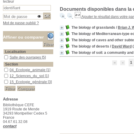
lecteur
Documents disponibles dans la c
Ajouter le résultat dans votre pa
Mot de passe oublié ?
The biology of grasslands
/
Brian J. 
The biology of Mediterranean-type 
Affiner ou comparer
The biology of caves and other subt
The biology of deserts
/
David Ward
(
Localisation
The biology of soil: a community a
Salle des ouvrages
Salle des ouvrages
[5]
1
Section
04_Ecologie_animale
04_Ecologie_animale
[1]
12_Sciences_du_sol
12_Sciences_du_sol
[1]
15_Ecologie_générale
15_Ecologie_générale
[3]
Adresse
Bibliothèque CEFE
1919 Route de Mende
34293 Montpellier Cedex 5
France
04.67.61.32.08
contact