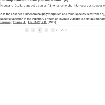
Ajouter le résultat dans votre panier
Affiner la recherche
Interroger des sources e
e is the essence : Biochemical polymorphism and multi-species deterrence
/
L
-specific variation in the inhibitory effects of Thymus vulgaris (Labiatae) mon
hompson
;
Ecarré, J.
;
LINHART, Y.B.
(1995)
1
(1 - 2 / 2)