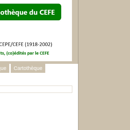
que
Cartothèque