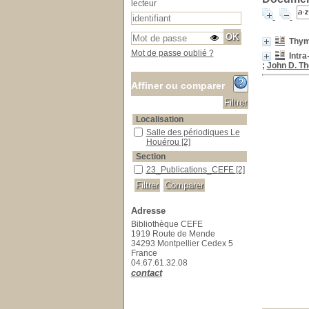
lecteur
Thym
Mot de passe oublié ?
Intra
;
John D. T
Affiner ou comparer
Localisation
Salle des périodiques Le Houérou
Salle des périodiques Le
Houérou
[2]
Section
23_Publications_CEFE
23_Publications_CEFE
[2]
Adresse
Bibliothèque CEFE
1919 Route de Mende
34293 Montpellier Cedex 5
France
04.67.61.32.08
contact