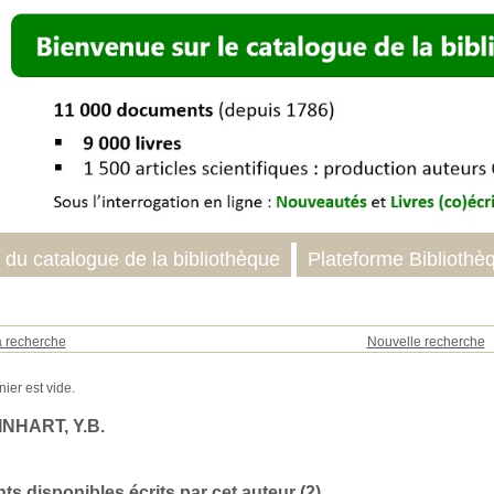
 du catalogue de la bibliothèque
Plateforme Bibliothè
a recherche
Nouvelle recherche
INHART, Y.B.
s disponibles écrits par cet auteur (
2
)