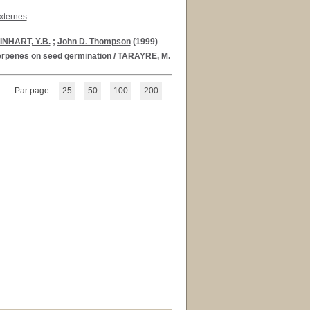
xternes
INHART, Y.B.
;
John D. Thompson
(1999)
oterpenes on seed germination
/
TARAYRE, M.
Par page :
25
50
100
200