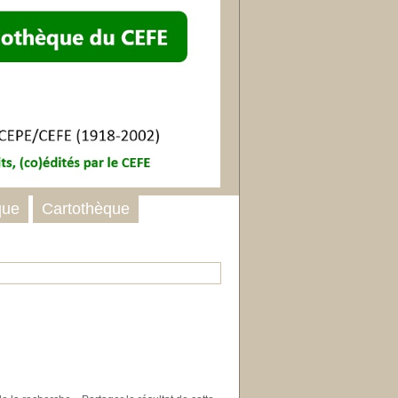
que
Cartothèque