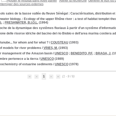
Ajouter le résultat dans votre panier
Affiner la recherche
Générer le flux rss 
Interroger des sources externes
ols sales de la basse vallée du fleuve Sénégal : Caractérisation, distribution et
water biology. : Ecology of the upper Rhône river : a test of habitat templet the
S.
;
FRESHWATER, B.I.O.L.
(1994)
oche de la dynamique des systèmes fluviaux à partir d'un système d'informati
one delle risorse idriche del bacino del rio Biobio e dell'area marina costiera a
anube... for whom and for what ?
/
COUSTEAU
(1993)
f models for river problems
/
VRIES, M.
(1993)
r management of the Amazon basin
/
UNESCO
;
BENEDITO, P.F.
;
BRAGA, J.
(1
mbre pertenece a la tierra
/
UNESCO
(1989)
eochemistry of estuarine sediments
/
UNESCO
(1978)
1
(1 - 9 / 9)