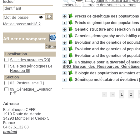
Ajouter le résultat dans votr
lecteur
recherche
Interroger des sources externes
Précis de génétique des populations
Précis de génétique des populations
Mot de passe oublié ?
Genetic structure and selection in s
Genetics, demography and viability 
Affiner ou comparer
Evolution and the genetics of populat
Evolution and the genetics of populat
Localisation
Evolution and the genetics of populat
Salle des ouvrages
Salle des ouvrages
[23]
Un dialogue pour la diversité génét
Salle des périodiques Le Houérou
Salle des périodiques Le
BRG_Bureau_des_Ressources_Génétique
Houérou
[6]
Biologie des populations animales et
Section
Génétique moléculaire et évolutive
/
02_Pastoralisme
02_Pastoralisme
[1]
09_Génétique_Evolution
09_Génétique_Evolution
[17]
1
2
11_Mathématiques
11_Mathématiques
[3]
Adresse
15_Ecologie_générale
15_Ecologie_générale
[2]
Bibliothèque CEFE
16_Ecologie_végétale
16_Ecologie_végétale
[1]
1919 Route de Mende
23_Publications_CEFE
23_Publications_CEFE
[5]
34293 Montpellier Cedex 5
France
04.67.61.32.08
contact