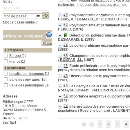
Ajouter le résultat dans votre pa
lecteur
recherche
Interroger des sources externes
Polymorphisme enzymatique et morp
BONIS, A.
;
GEMAYEL, P.
;
P. Grillas
(1993)
Mot de passe oublié ?
Polymorphisme et germination des gr
HEIM, G.
(1976)
Détection du polymorphisme dans l'A
Affiner ou comparer
DESMARAIS, E.
(1995)
Le polymorphisme enzymatique par el
(1992)
Catégories
Changement de sexe et polymorphism
Europe
Europe
[2]
;
BOMPAR, J.L.
(1987)
France
France
[1]
Etude préliminaire sur le polymorphi
Localisation
peroxydases en relation avec les condition
Localisation inconnue
Localisation inconnue
[1]
Observations sur le polymorphisme d
Salle des ouvrages
Salle des ouvrages
[19]
(1981)
Salle des périodiques Le Houérou
Salle des périodiques Le
Les dactyles de la Crau : mise en év
Houérou
[42]
Roselyne Lumaret
;
VALDEYRON, G.
(1980)
Section
Adresse
Importance adaptative du polymorphi
(1979)
03_Botanique
03_Botanique
[1]
Bibliothèque CEFE
1919 Route de Mende
Interprétation des zymogrammes che
09_Génétique_Evolution
09_Génétique_Evolution
34293 Montpellier Cedex 5
populations
/
Roselyne Lumaret
;
LAURENT,
[15]
France
13_Physiologie_végétale
13_Physiologie_végétale
04.67.61.32.08
[2]
contact
1
2
3
4
15_Ecologie_générale
15_Ecologie_générale
[1]