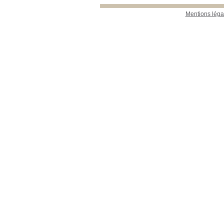
23_Publications_CEFE
23_Publications_CEFE
[41]
Mentions léga
30_Périodiques
30_Périodiques
[1]
31_A traiter
31_A traiter
[1]