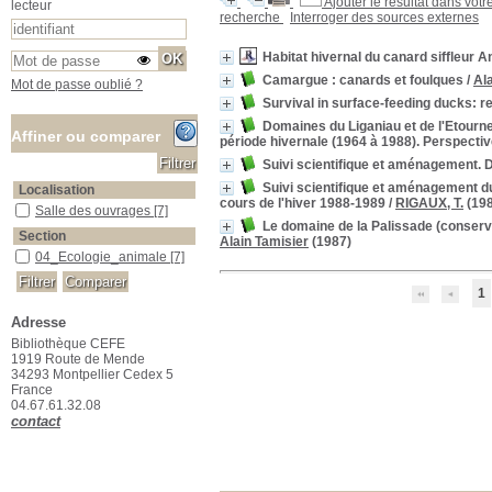
Ajouter le résultat dans votr
lecteur
recherche
Interroger des sources externes
Habitat hivernal du canard siffleur
Camargue : canards et foulques
/
Al
Mot de passe oublié ?
Survival in surface-feeding ducks: r
Domaines du Liganiau et de l'Etournea
Affiner ou comparer
période hivernale (1964 à 1988). Perspectiv
Suivi scientifique et aménagement. 
Suivi scientifique et aménagement du 
Localisation
cours de l'hiver 1988-1989
/
RIGAUX, T.
(198
Salle des ouvrages
Salle des ouvrages
[7]
Le domaine de la Palissade (conservat
Section
Alain Tamisier
(1987)
04_Ecologie_animale
04_Ecologie_animale
[7]
1
Adresse
Bibliothèque CEFE
1919 Route de Mende
34293 Montpellier Cedex 5
France
04.67.61.32.08
contact