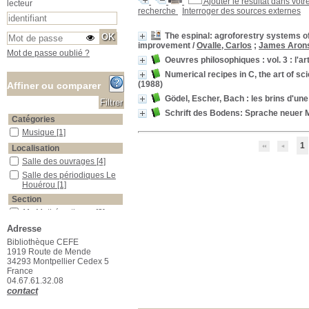
Ajouter le résultat dans votr
lecteur
recherche
Interroger des sources externes
The espinal: agroforestry systems of 
improvement
/
Ovalle, Carlos
;
James Aron
Mot de passe oublié ?
Oeuvres philosophiques : vol. 3 : l'
Numerical recipes in C, the art of sc
(1988)
Affiner ou comparer
Gödel, Escher, Bach : les brins d'une
Schrift des Bodens: Sprache neuer 
Catégories
Musique
Musique
[1]
1
Localisation
Salle des ouvrages
Salle des ouvrages
[4]
Salle des périodiques Le Houérou
Salle des périodiques Le
Houérou
[1]
Section
11_Mathématiques
11_Mathématiques
[2]
12_Sciences_du_sol
12_Sciences_du_sol
[1]
Adresse
21_Sciences_Humaines
21_Sciences_Humaines
Bibliothèque CEFE
[1]
1919 Route de Mende
34293 Montpellier Cedex 5
23_Publications_CEFE
23_Publications_CEFE
[1]
France
04.67.61.32.08
contact