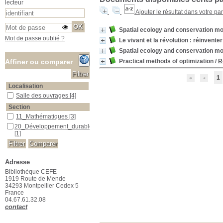
lecteur
Ajouter le résultat dans votre pa
Spatial ecology and conservation mod
Mot de passe oublié ?
Le vivant et la révolution : réinvente
Spatial ecology and conservation mod
Practical methods of optimization
/
R
Affiner ou comparer
1
Localisation
Salle des ouvrages
Salle des ouvrages
[4]
Section
11_Mathématiques
11_Mathématiques
[3]
20_Développement_durable
20_Développement_durable
[1]
Adresse
Bibliothèque CEFE
1919 Route de Mende
34293 Montpellier Cedex 5
France
04.67.61.32.08
contact