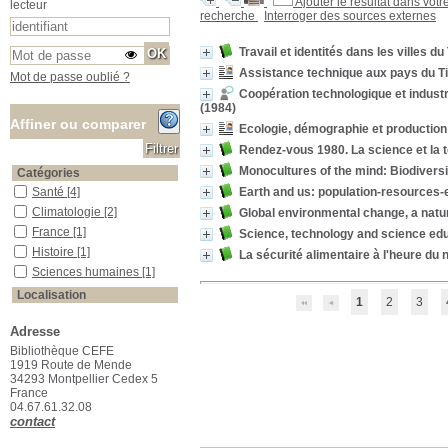
Ajouter le résultat dans votr
lecteur
recherche
Interroger des sources externes
Travail et identités dans les villes 
Assistance technique aux pays du T
Mot de passe oublié ?
Coopération technologique et industr
(1984)
Affiner ou comparer
Ecologie, démographie et production
Rendez-vous 1980. La science et la 
Monocultures of the mind: Biodiversi
Catégories
Earth and us: population-resources
Santé
Santé
[4]
Climatologie
Climatologie
[2]
Global environmental change, a natu
France
France
[1]
Science, technology and science edu
Histoire
Histoire
[1]
La sécurité alimentaire à l'heure du 
Sciences humaines
Sciences humaines
[1]
Localisation
1
2
3
Salle des ouvrages
Salle des ouvrages
[36]
Adresse
Salle des périodiques Le Houérou
Salle des périodiques Le
Houérou
[6]
Bibliothèque CEFE
1919 Route de Mende
Section
34293 Montpellier Cedex 5
01_Agriculture
01_Agriculture
[4]
France
04.67.61.32.08
08_Divers
08_Divers
[8]
contact
10_Géographie
10_Géographie
[1]