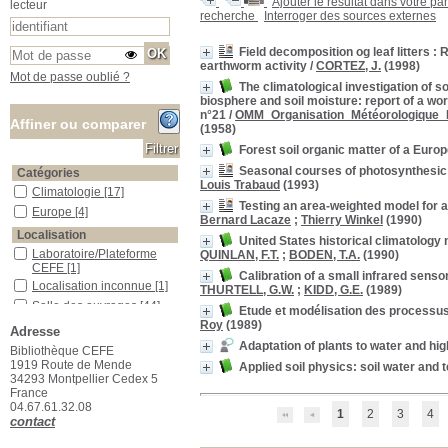
Ajouter le résultat dans votre pa
lecteur
recherche
Interroger des sources externes
Field decomposition og leaf litters 
earthworm activity
/
CORTEZ, J.
(1998)
Mot de passe oublié ?
The climatological investigation of 
biosphere and soil moisture: report of a w
n°21
/
OMM_Organisation_Météorologique_
Affiner ou comparer
(1958)
Forest soil organic matter of a Euro
Seasonal courses of photosynthesic 
Catégories
Louis Trabaud
(1993)
Climatologie
Climatologie
[17]
Testing an area-weighted model for 
Europe
Europe
[4]
Bernard Lacaze
;
Thierry Winkel
(1990)
Localisation
United States historical climatology
Laboratoire/Plateforme CEFE
Laboratoire/Plateforme
QUINLAN, F.T.
;
BODEN, T.A.
(1990)
CEFE
[1]
Calibration of a small infrared senso
Localisation inconnue
Localisation inconnue
[1]
THURTELL, G.W.
;
KIDD, G.E.
(1989)
Salle des ouvrages
Salle des ouvrages
[44]
Etude et modélisation des processu
Roy
(1989)
Salle des périodiques Le Houérou
Salle des périodiques Le
Adresse
Houérou
[56]
Adaptation of plants to water and hi
Bibliothèque CEFE
Section
1919 Route de Mende
Applied soil physics: soil water and
34293 Montpellier Cedex 5
02_Pastoralisme
02_Pastoralisme
[1]
France
04_Ecologie_animale
04_Ecologie_animale
[3]
04.67.61.32.08
1
2
3
4
07_Climatologie
07_Climatologie
[40]
contact
11_Mathématiques
11_Mathématiques
[1]