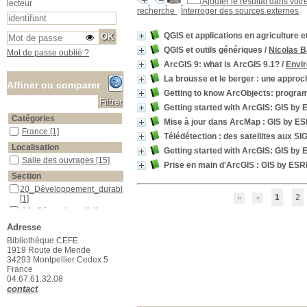
Ajouter le résultat dans votr
lecteur
recherche
Interroger des sources externes
QGIS et applications en agriculture et
QGIS et outils génériques
/
Nicolas 
Mot de passe oublié ?
ArcGIS 9: what is ArcGIS 9.1?
/
Envir
La brousse et le berger : une approc
Affiner ou comparer
Getting to know ArcObjects: progr
Getting started with ArcGIS: GIS by 
Catégories
Mise à jour dans ArcMap : GIS by ES
France
France
[1]
Télédétection : des satellites aux SI
Localisation
Getting started with ArcGIS: GIS by 
Salle des ouvrages
Salle des ouvrages
[15]
Prise en main d'ArcGIS : GIS by ESR
Section
20_Développement_durable
20_Développement_durable
1
2
[1]
22_Géomatique
22_Géomatique
[14]
Adresse
Bibliothèque CEFE
1919 Route de Mende
34293 Montpellier Cedex 5
France
04.67.61.32.08
contact