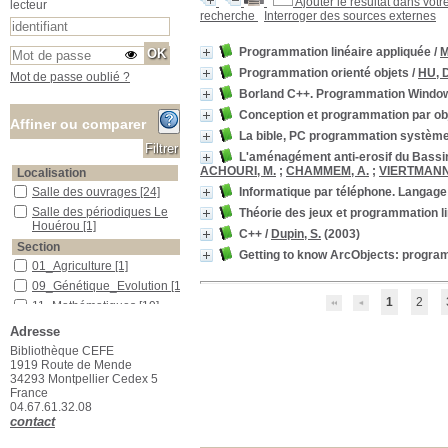
Ajouter le résultat dans votr
lecteur
recherche
Interroger des sources externes
Programmation linéaire appliquée
/
M
Programmation orienté objets
/
HU, D
Mot de passe oublié ?
Borland C++. Programmation Windows.
Conception et programmation par objet
Affiner ou comparer
La bible, PC programmation systèm
L'aménagément anti-erosif du Bassin
ACHOURI, M.
;
CHAMMEM, A.
;
VIERTMANN
Localisation
Informatique par téléphone. Langag
Salle des ouvrages
Salle des ouvrages
[24]
Salle des périodiques Le Houérou
Salle des périodiques Le
Théorie des jeux et programmation l
Houérou
[1]
C++
/
Dupin, S.
(2003)
Section
Getting to know ArcObjects: progr
01_Agriculture
01_Agriculture
[1]
09_Génétique_Evolution
09_Génétique_Evolution
[1]
1
2
11_Mathématiques
11_Mathématiques
[19]
20_Développement_durable
20_Développement_durable
Adresse
[2]
Bibliothèque CEFE
22_Géomatique
22_Géomatique
[1]
1919 Route de Mende
24_Usuels
24_Usuels
[1]
34293 Montpellier Cedex 5
France
04.67.61.32.08
contact