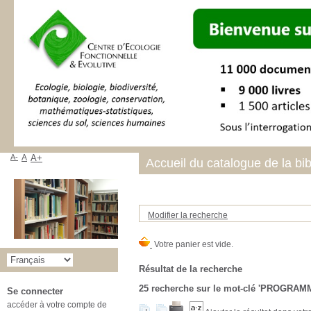
A-
A
A+
Accueil du catalogue de la bi
Modifier la recherche
Résultat de la recherche
25
recherche sur le mot-clé
'PROGRAMM
Se connecter
accéder à votre compte de