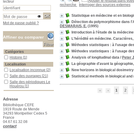
Ajouter le résultat dans votr
lecteur
recherche
Interroger des sources externes
Statistique en médecine et en biolo
Détection du polymorphisme dans l'A
Mot de passe oublié ?
DESMARAIS, E.
(1995)
Introduction à l'étude de la médecin
Affiner ou comparer
L'hérédité en médecine. Caractères,
Méthodes statistiques : à l'usage de
Méthodes statistiques : à l'usage de
Catégories
Analysis of longitudinal data
/
Peter J
Histoire
Histoire
[1]
La géographie d'avant la géographie,
Localisation
New horizons in biological dosimetry
Localisation inconnue
Localisation inconnue
[2]
Salle des ouvrages
Salle des ouvrages
[21]
Statistical methods in biological an
Salle des périodiques Le Houérou
Salle des périodiques Le
Houérou
[1]
1
2
Section
03_Botanique
03_Botanique
[1]
Adresse
06_Chimie_Physique
06_Chimie_Physique
[1]
Bibliothèque CEFE
1919 Route de Mende
08_Divers
08_Divers
[2]
34293 Montpellier Cedex 5
09_Génétique_Evolution
09_Génétique_Evolution
[6]
France
04.67.61.32.08
10_Géographie
10_Géographie
[1]
contact
11_Mathématiques
11_Mathématiques
[10]