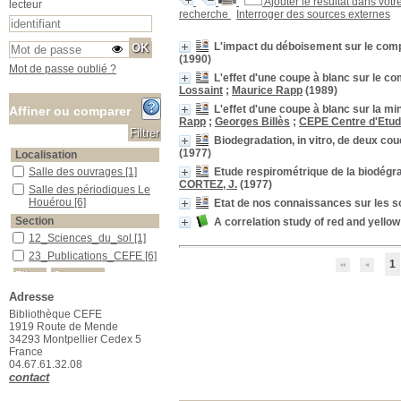
Ajouter le résultat dans votr
lecteur
recherche
Interroger des sources externes
L'impact du déboisement sur le com
(1990)
Mot de passe oublié ?
L'effet d'une coupe à blanc sur le 
Lossaint
;
Maurice Rapp
(1989)
L'effet d'une coupe à blanc sur la mi
Affiner ou comparer
Rapp
;
Georges Billès
;
CEPE Centre d'Etud
Biodegradation, in vitro, de deux c
(1977)
Localisation
Etude respirométrique de la biodégr
Salle des ouvrages
Salle des ouvrages
[1]
CORTEZ, J.
(1977)
Salle des périodiques Le Houérou
Salle des périodiques Le
Houérou
[6]
Etat de nos connaissances sur les s
Section
A correlation study of red and yellow
12_Sciences_du_sol
12_Sciences_du_sol
[1]
23_Publications_CEFE
23_Publications_CEFE
[6]
1
Adresse
Bibliothèque CEFE
1919 Route de Mende
34293 Montpellier Cedex 5
France
04.67.61.32.08
contact