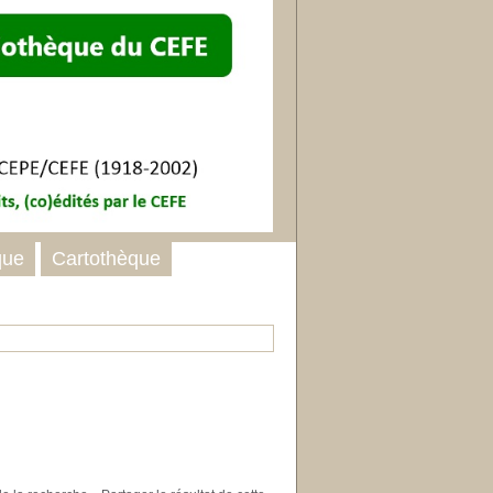
que
Cartothèque