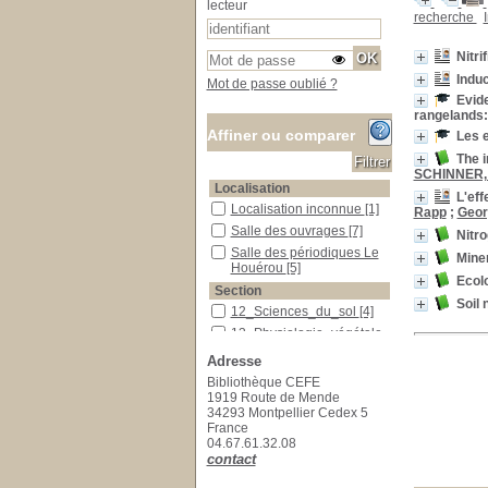
lecteur
recherche
Nitri
Induc
Mot de passe oublié ?
Evide
rangelands:
Affiner ou comparer
Les e
The i
SCHINNER, 
Localisation
L'eff
Localisation inconnue
Localisation inconnue
[1]
Rapp
;
Geor
Salle des ouvrages
Salle des ouvrages
[7]
Nitro
Salle des périodiques Le Houérou
Salle des périodiques Le
Miner
Houérou
[5]
Ecol
Section
Soil 
12_Sciences_du_sol
12_Sciences_du_sol
[4]
13_Physiologie_végétale
13_Physiologie_végétale
[2]
Adresse
15_Ecologie_générale
15_Ecologie_générale
[1]
Bibliothèque CEFE
23_Publications_CEFE
23_Publications_CEFE
[3]
1919 Route de Mende
28_Thèses_Mémoires
28_Thèses_Mémoires
[2]
34293 Montpellier Cedex 5
France
31_A traiter
31_A traiter
[1]
04.67.61.32.08
contact