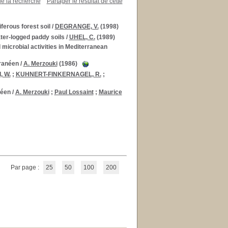
de la recherche
Partager le résultat de cette
ferous forest soil
/
DEGRANGE, V.
(1998)
water-logged paddy soils
/
UHEL, C.
(1989)
l microbial activities in Mediterranean
rranéen
/
A. Merzouki
(1986)
, W.
;
KUHNERT-FINKERNAGEL, R.
;
néen
/
A. Merzouki
;
Paul Lossaint
;
Maurice
Par page :
25
50
100
200