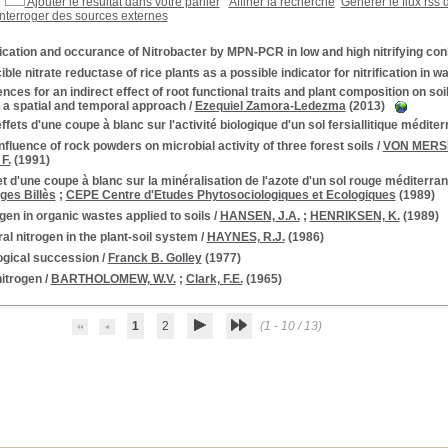
Ajouter le résultat dans votre panier
Affiner la recherche
Générer le flux rss 
Interroger des sources externes
fication and occurance of Nitrobacter by MPN-PCR in low and high nitrifying coni
ible nitrate reductase of rice plants as a possible indicator for nitrification in 
nces for an indirect effect of root functional traits and plant composition on soi
 a spatial and temporal approach
/
Ezequiel Zamora-Ledezma
(2013)
ffets d'une coupe à blanc sur l'activité biologique d'un sol fersiallitique médite
nfluence of rock powders on microbial activity of three forest soils
/
VON MERSI
F.
(1991)
et d'une coupe à blanc sur la minéralisation de l'azote d'un sol rouge méditerra
ges Billès
;
CEPE Centre d'Etudes Phytosociologiques et Ecologiques
(1989)
gen in organic wastes applied to soils
/
HANSEN, J.A.
;
HENRIKSEN, K.
(1989)
al nitrogen in the plant-soil system
/
HAYNES, R.J.
(1986)
ogical succession
/
Franck B. Golley
(1977)
nitrogen
/
BARTHOLOMEW, W.V.
;
Clark, F.E.
(1965)
1
2
(1 - 10 / 13)