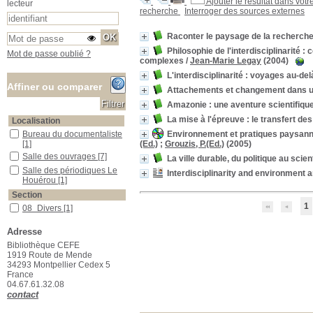
Ajouter le résultat dans votr
lecteur
recherche
Interroger des sources externes
Raconter le paysage de la recherch
Philosophie de l'interdisciplinarité 
Mot de passe oublié ?
complexes
/
Jean-Marie Legay
(2004)
L'interdisciplinarité : voyages au-del
Affiner ou comparer
Attachements et changement dans u
Amazonie : une aventure scientifiq
La mise à l'épreuve : le transfert d
Localisation
Environnement et pratiques paysan
Bureau du documentaliste
Bureau du documentaliste
(Ed.)
;
Grouzis, P.(Ed.)
(2005)
[1]
Salle des ouvrages
Salle des ouvrages
[7]
La ville durable, du politique au scien
Salle des périodiques Le Houérou
Salle des périodiques Le
Interdisciplinarity and environment a
Houérou
[1]
Section
1
08_Divers
08_Divers
[1]
20_Développement_durable
20_Développement_durable
Adresse
[1]
21_Sciences_Humaines
21_Sciences_Humaines
[5]
Bibliothèque CEFE
1919 Route de Mende
23_Publications_CEFE
23_Publications_CEFE
[1]
34293 Montpellier Cedex 5
27_Multimedia
27_Multimedia
[1]
France
04.67.61.32.08
contact