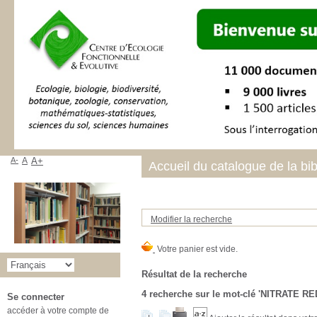
A-
A
A+
Accueil du catalogue de la bi
Modifier la recherche
Résultat de la recherche
4
recherche sur le mot-clé
'NITRATE R
Se connecter
accéder à votre compte de