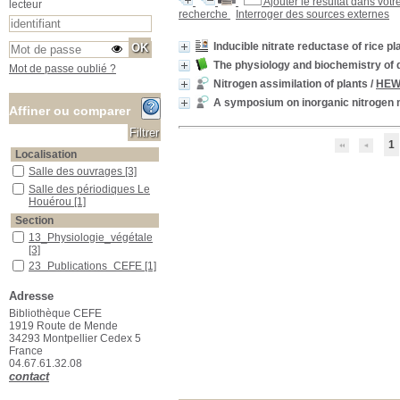
Ajouter le résultat dans votr
lecteur
recherche
Interroger des sources externes
Inducible nitrate reductase of rice pl
The physiology and biochemistry of d
Mot de passe oublié ?
Nitrogen assimilation of plants
/
HEWI
A symposium on inorganic nitrogen m
Affiner ou comparer
1
Localisation
Salle des ouvrages
Salle des ouvrages
[3]
Salle des périodiques Le Houérou
Salle des périodiques Le
Houérou
[1]
Section
13_Physiologie_végétale
13_Physiologie_végétale
[3]
23_Publications_CEFE
23_Publications_CEFE
[1]
Adresse
Bibliothèque CEFE
1919 Route de Mende
34293 Montpellier Cedex 5
France
04.67.61.32.08
contact