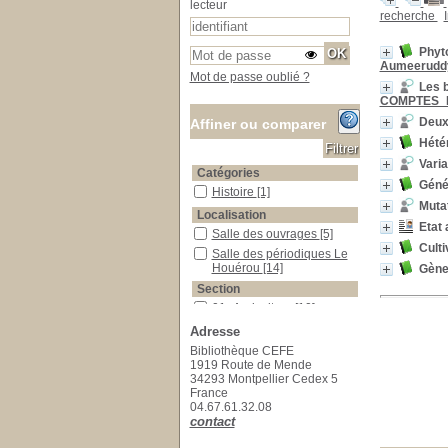
lecteur
recherche
Phyto
Aumeerudd
Mot de passe oublié ?
Les b
COMPTES_
Deux
Affiner ou comparer
Hétér
Varia
Catégories
Génét
Histoire
Histoire
[1]
Muta
Localisation
Etat 
Salle des ouvrages
Salle des ouvrages
[5]
Culti
Salle des périodiques Le Houérou
Salle des périodiques Le
Houérou
[14]
Gènes
Section
01_Agriculture
01_Agriculture
[10]
09_Génétique_Evolution
09_Génétique_Evolution
Adresse
[3]
Bibliothèque CEFE
13_Physiologie_végétale
13_Physiologie_végétale
1919 Route de Mende
[1]
34293 Montpellier Cedex 5
17_Foresterie
17_Foresterie
[1]
France
04.67.61.32.08
23_Publications_CEFE
23_Publications_CEFE
[4]
contact