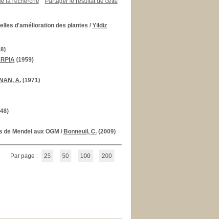
de la recherche
Partager le résultat de cette
elles d'amélioration des plantes
/
Yildiz
8)
RPIA
(1959)
NAN, A.
(1971)
48)
irs de Mendel aux OGM
/
Bonneuil, C.
(2009)
Par page :
25
50
100
200