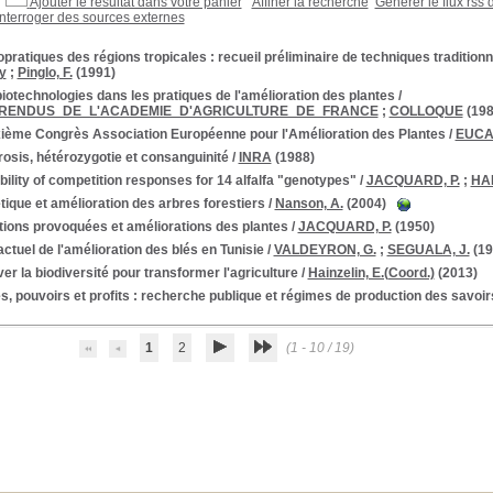
Ajouter le résultat dans votre panier
Affiner la recherche
Générer le flux rss 
Interroger des sources externes
pratiques des régions tropicales : recueil préliminaire de techniques traditionn
y
;
Pinglo, F.
(1991)
iotechnologies dans les pratiques de l'amélioration des plantes
/
RENDUS_DE_L'ACADEMIE_D'AGRICULTURE_DE_FRANCE
;
COLLOQUE
(198
ième Congrès Association Européenne pour l'Amélioration des Plantes
/
EUCA
osis, hétérozygotie et consanguinité
/
INRA
(1988)
bility of competition responses for 14 alfalfa "genotypes"
/
JACQUARD, P.
;
HA
ique et amélioration des arbres forestiers
/
Nanson, A.
(2004)
tions provoquées et améliorations des plantes
/
JACQUARD, P.
(1950)
actuel de l'amélioration des blés en Tunisie
/
VALDEYRON, G.
;
SEGUALA, J.
(19
ver la biodiversité pour transformer l'agriculture
/
Hainzelin, E.(Coord.)
(2013)
, pouvoirs et profits : recherche publique et régimes de production des savo
1
2
(1 - 10 / 19)