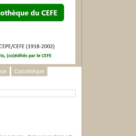
que
Cartothèque