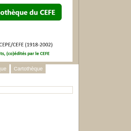
que
Cartothèque