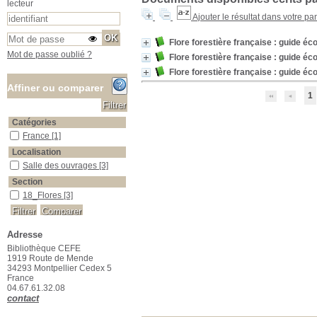
lecteur
Ajouter le résultat dans votre pa
Flore forestière française : guide écol
Mot de passe oublié ?
Flore forestière française : guide éc
Flore forestière française : guide écol
Affiner ou comparer
1
Catégories
France
France
[1]
Localisation
Salle des ouvrages
Salle des ouvrages
[3]
Section
18_Flores
18_Flores
[3]
Adresse
Bibliothèque CEFE
1919 Route de Mende
34293 Montpellier Cedex 5
France
04.67.61.32.08
contact