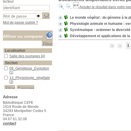
lecteur
Ajouter le résultat dans votre pa
Le monde végétal : du génome à la pl
Mot de passe oublié ?
Physiologie animale et humaine : ver
Systématique : ordonner la diversité
Développement et applications de l
Affiner ou comparer
1
Localisation
Salle des ouvrages
Salle des ouvrages
[4]
Section
09_Génétique_Evolution
09_Génétique_Evolution
[1]
13_Physiologie_végétale
13_Physiologie_végétale
[3]
Adresse
Bibliothèque CEFE
1919 Route de Mende
34293 Montpellier Cedex 5
France
04.67.61.32.08
contact