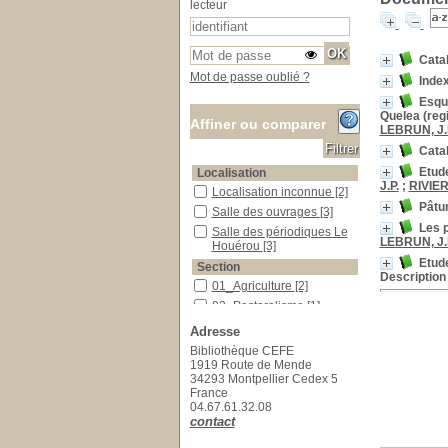
lecteur
Catal
Mot de passe oublié ?
Index
Esqu
Quelea (reg
Affiner ou comparer
LEBRUN, J.
Cata
Etud
Localisation
J.P.
;
RIVIER
Localisation inconnue
Localisation inconnue
[2]
Pâtu
Salle des ouvrages
Salle des ouvrages
[3]
Les p
Salle des périodiques Le Houérou
Salle des périodiques Le
LEBRUN, J.
Houérou
[3]
Etude
Section
Description d
01_Agriculture
01_Agriculture
[2]
02_Pastoralisme
02_Pastoralisme
[1]
03_Botanique
03_Botanique
[3]
Adresse
31_A traiter
31_A traiter
[2]
Bibliothèque CEFE
1919 Route de Mende
34293 Montpellier Cedex 5
France
04.67.61.32.08
contact