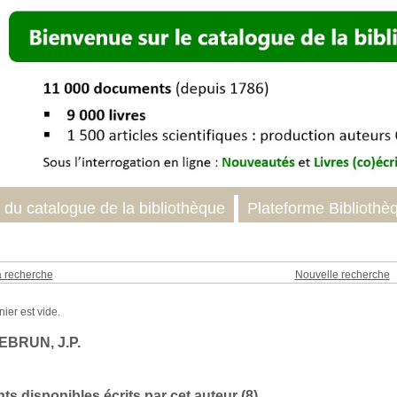
 du catalogue de la bibliothèque
Plateforme Bibliothè
a recherche
Nouvelle recherche
EBRUN, J.P.
s disponibles écrits par cet auteur (
8
)