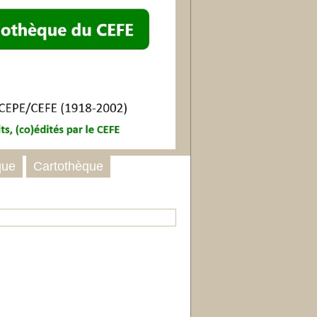
que
Cartothèque