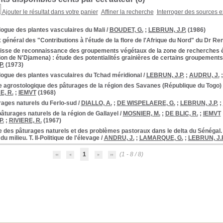
Ajouter le résultat dans votre panier
Affiner la recherche
Interroger des sources e
ogue des plantes vasculaires du Mali
/
BOUDET, G.
;
LEBRUN, J.P.
(1986)
 général des "Contributions à l'étude de la flore de l'Afrique du Nord" du Dr Re
isse de reconnaissance des groupements végétaux de la zone de recherches éc
ion de N'Djamena) : étude des potentialités grainières de certains groupement
P.
(1973)
logue des plantes vasculaires du Tchad méridional
/
LEBRUN, J.P.
;
AUDRU, J.
e agrostologique des pâturages de la région des Savanes (République du Togo)
E, R.
;
IEMVT
(1968)
rages naturels du Ferlo-sud
/
DIALLO, A.
;
DE WISPELAERE, G.
;
LEBRUN, J.P.
;
âturages naturels de la région de Gallayel
/
MOSNIER, M.
;
DE BLIC, R.
;
IEMVT
P.
;
RIVIERE, R.
(1967)
 des pâturages naturels et des problèmes pastoraux dans le delta du Sénégal. Déf
u milieu. T. II-Politique de l'élevage
/
ANDRU, J.
;
LAMARQUE, G.
;
LEBRUN, J.P
1
(1 - 8 / 8)