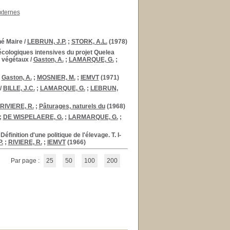
xternes
né Maire
/
LEBRUN, J.P.
;
STORK, A.L.
(1978)
ologiques intensives du projet Quelea
s végétaux
/
Gaston, A.
;
LAMARQUE, G.
;
;
Gaston, A.
;
MOSNIER, M.
;
IEMVT
(1971)
/
BILLE, J.C.
;
LAMARQUE, G.
;
LEBRUN,
RIVIERE, R.
;
Pâturages, naturels du
(1968)
;
DE WISPELAERE, G.
;
LARMARQUE, G.
;
inition d'une politique de l'élevage. T. I-
.
;
RIVIERE, R.
;
IEMVT
(1966)
Par page :
25
50
100
200