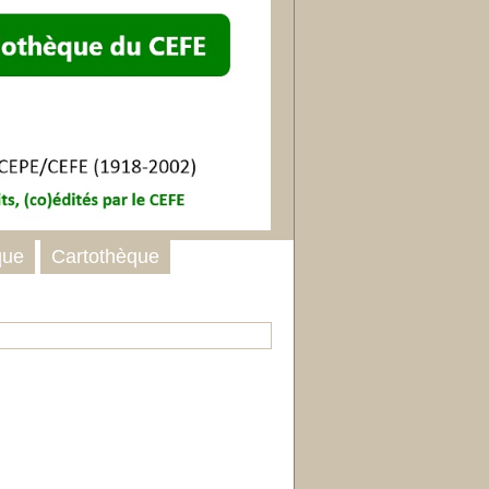
que
Cartothèque