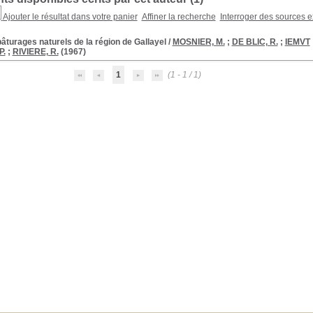
Ajouter le résultat dans votre panier
Affiner la recherche
Interroger des sources e
âturages naturels de la région de Gallayel
/
MOSNIER, M.
;
DE BLIC, R.
;
IEMVT
P.
;
RIVIERE, R.
(1967)
1
(1 - 1 / 1)