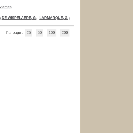
xternes
;
DE WISPELAERE, G.
;
LARMARQUE, G.
;
Par page :
25
50
100
200