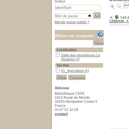
lecteur
Les p
LEBRUN, J.
Mot de passe oublié ?
Affiner ou comparer
Localisation
Salle des périodiques Le Houérou
Salle des périodiques Le
Houérou
[1]
Section
01_Agriculture
01_Agriculture
[1]
Adresse
Bibliothèque CEFE
1919 Route de Mende
34293 Montpellier Cedex 5
France
04.67.61.32.08
contact