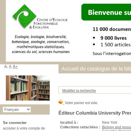
A-
A
A+
Accueil du catalogue de la bi
Modifier la recherche
Éditeur Columbia University Pre
localisé à :
New York
Se connecter
Collections rattachées :
Biology and reso
accéder à votre compte de