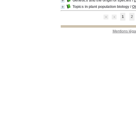
Genetics and the origin of species
/
D
Topics in plant population biology
/
Ot
1
2
Mentions léga