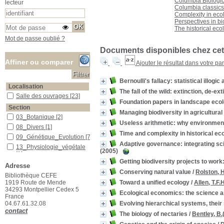
Columbia Biologic
lecteur
Columbia classics 
Complexity in eco
Perspectives in bio
The historical eco
Mot de passe oublié ?
Documents disponibles chez cet 
Affiner ou comparer
Ajouter le résultat dans votre pa
Bernoulli's fallacy: statistical illogi
Localisation
The fall of the wild: extinction, de-ex
Salle des ouvrages
Salle des ouvrages
[23]
Foundation papers in landscape eco
Section
Managing biodiversity in agricultur
03_Botanique
03_Botanique
[2]
Useless arithmetic: why environmenta
08_Divers
08_Divers
[1]
Time and complexity in historical ec
09_Génétique_Evolution
09_Génétique_Evolution
[7]
Adaptive governance: integrating sci
13_Physiologie_végétale
13_Physiologie_végétale
(2005)
[1]
Getting biodiversity projects to wo
15_Ecologie_générale
15_Ecologie_générale
[4]
Adresse
Conserving natural value
/
Rolston, 
16_Ecologie_végétale
16_Ecologie_végétale
[2]
Bibliothèque CEFE
Toward a unified ecology
/
Allen, T.F.H
1919 Route de Mende
20_Développement_durable
20_Développement_durable
34293 Montpellier Cedex 5
[3]
Ecological economics: the science a
France
21_Sciences_Humaines
21_Sciences_Humaines
[3]
Evolving hierarchical systems, their
04.67.61.32.08
contact
The biology of nectaries
/
Bentley, B.