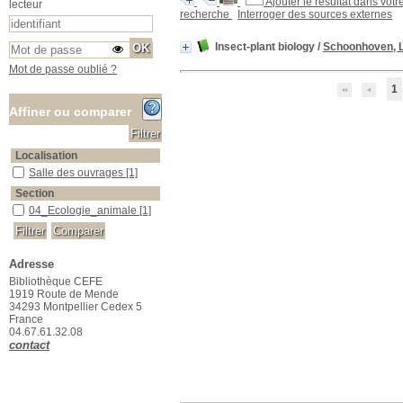
Ajouter le résultat dans votr
lecteur
recherche
Interroger des sources externes
Insect-plant biology
/
Schoonhoven, L
Mot de passe oublié ?
1
Affiner ou comparer
Localisation
Salle des ouvrages
Salle des ouvrages
[1]
Section
04_Ecologie_animale
04_Ecologie_animale
[1]
Adresse
Bibliothèque CEFE
1919 Route de Mende
34293 Montpellier Cedex 5
France
04.67.61.32.08
contact