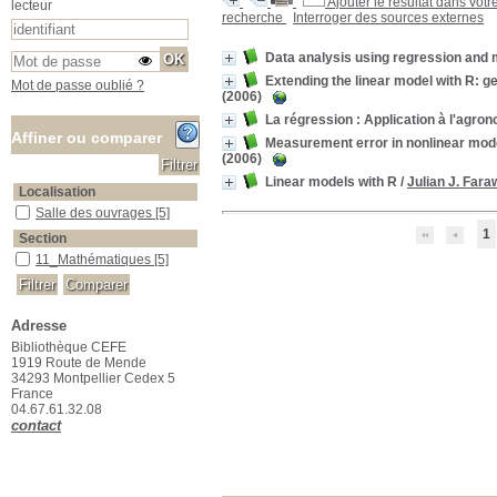
Ajouter le résultat dans votr
lecteur
recherche
Interroger des sources externes
Data analysis using regression and m
Extending the linear model with R: g
Mot de passe oublié ?
(2006)
La régression : Application à l'agro
Affiner ou comparer
Measurement error in nonlinear mod
(2006)
Linear models with R
/
Julian J. Far
Localisation
Salle des ouvrages
Salle des ouvrages
[5]
1
Section
11_Mathématiques
11_Mathématiques
[5]
Adresse
Bibliothèque CEFE
1919 Route de Mende
34293 Montpellier Cedex 5
France
04.67.61.32.08
contact