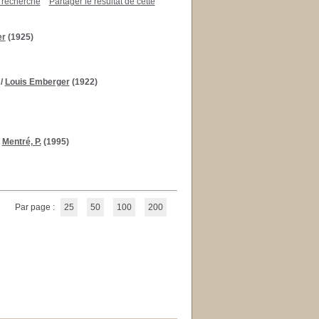
a recherche
Partager le résultat de cette
er
(1925)
/
Louis Emberger
(1922)
/
Mentré, P.
(1995)
Par page :
25
50
100
200