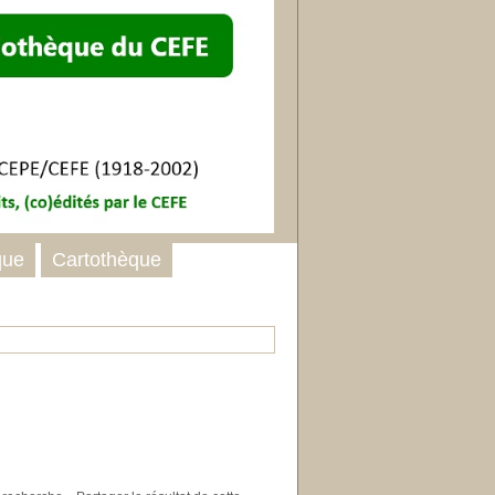
que
Cartothèque