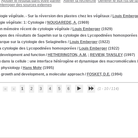
Ajouter le résultat dans votre panier
Affiner la recherche
Générer le flux rss de l
Interroger des sources externes
ogie végétale. - Sur la réversion des plastes chez les végétaux
/
Louis Emberg
gie végétale: 1: Cytologie
/
NOUGAREDE, A.
(1969)
un mémoire récent de cytologie végétale
/
Louis Emberger
(1929)
opos des résultats de Sapehin sur la cytologie des Lycopodinées homosporées
que sur la cytologie des Selaginelles
/
Louis Emberger
(1922)
la cytologie des Lycopodinées homosporées
/
Louis Emberger
(1922)
 development and function
/
HETHERINGTON, A.M.
;
REVIEW, TANSLEY
(1997)
 dans la cellule : une interface hétérogène et dynamique des macromolécules
 physiology
/
Hans Mohr
(1995)
t growth and development, a molecular approach
/
FOSKET, D.E.
(1994)
1
2
3
4
5
6
(1 - 10 / 114)