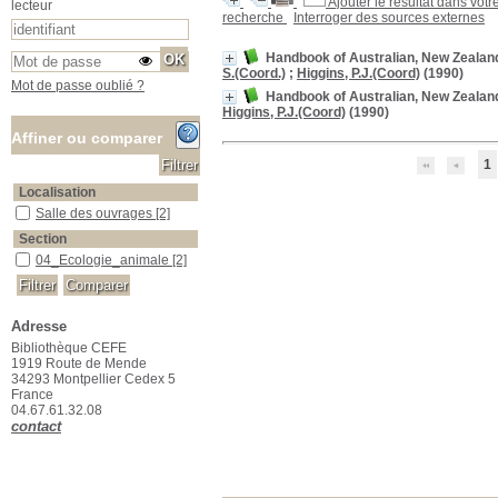
Ajouter le résultat dans votr
lecteur
recherche
Interroger des sources externes
Handbook of Australian, New Zealand &
S.(Coord.)
;
Higgins, P.J.(Coord)
(1990)
Mot de passe oublié ?
Handbook of Australian, New Zealand &
Higgins, P.J.(Coord)
(1990)
Affiner ou comparer
1
Localisation
Salle des ouvrages
Salle des ouvrages
[2]
Section
04_Ecologie_animale
04_Ecologie_animale
[2]
Adresse
Bibliothèque CEFE
1919 Route de Mende
34293 Montpellier Cedex 5
France
04.67.61.32.08
contact