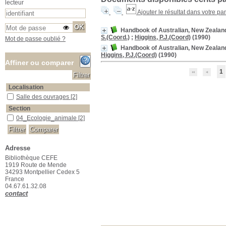
lecteur
Ajouter le résultat dans votre pa
Handbook of Australian, New Zealand &
S.(Coord.)
;
Higgins, P.J.(Coord)
(1990)
Mot de passe oublié ?
Handbook of Australian, New Zealand &
Higgins, P.J.(Coord)
(1990)
Affiner ou comparer
1
Localisation
Salle des ouvrages
Salle des ouvrages
[2]
Section
04_Ecologie_animale
04_Ecologie_animale
[2]
Adresse
Bibliothèque CEFE
1919 Route de Mende
34293 Montpellier Cedex 5
France
04.67.61.32.08
contact