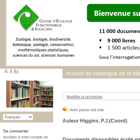
A-
A
A+
Accueil du catalogue de la bi
Modifier la recherche
Auteur Higgins, P.J.(Coord)
Se connecter
accéder à votre compte de
Documents disponibles écrits par