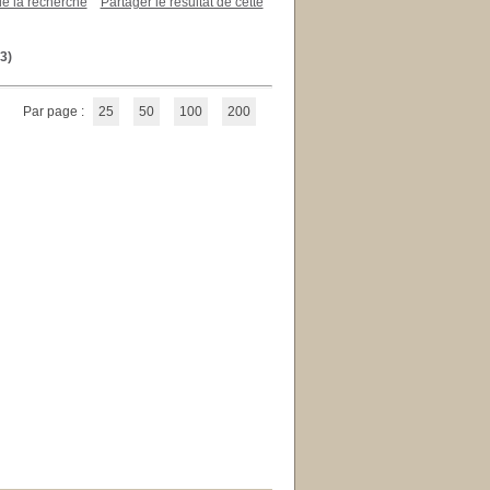
de la recherche
Partager le résultat de cette
3)
Par page :
25
50
100
200