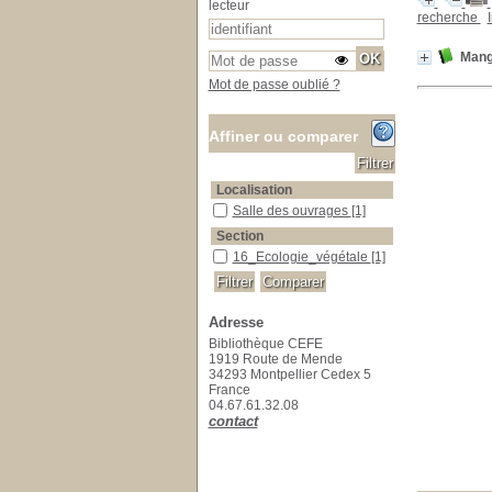
lecteur
recherche
Mangr
Mot de passe oublié ?
Affiner ou comparer
Localisation
Salle des ouvrages
Salle des ouvrages
[1]
Section
16_Ecologie_végétale
16_Ecologie_végétale
[1]
Adresse
Bibliothèque CEFE
1919 Route de Mende
34293 Montpellier Cedex 5
France
04.67.61.32.08
contact