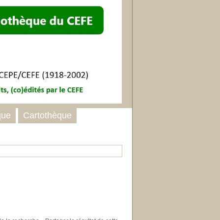
que
Cartothèque