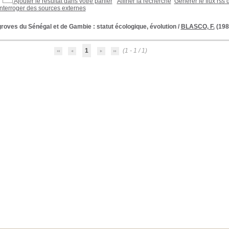
Ajouter le résultat dans votre panier
Affiner la recherche
Générer le flux rss 
Interroger des sources externes
oves du Sénégal et de Gambie : statut écologique, évolution
/
BLASCO, F.
(198
1
(1 - 1 / 1)