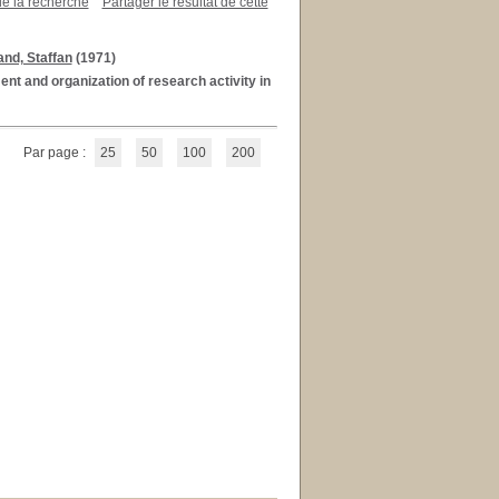
de la recherche
Partager le résultat de cette
and, Staffan
(1971)
nt and organization of research activity in
Par page :
25
50
100
200