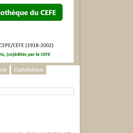
que
Cartothèque