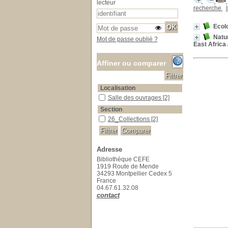
lecteur
recherche
Ecolo
Natur
Mot de passe oublié ?
East Africa
Affiner ou comparer
Localisation
Salle des ouvrages
Salle des ouvrages
[2]
Section
26_Collections
26_Collections
[2]
Adresse
Bibliothèque CEFE
1919 Route de Mende
34293 Montpellier Cedex 5
France
04.67.61.32.08
contact