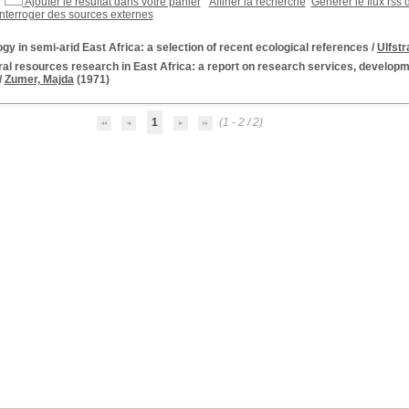
Ajouter le résultat dans votre panier
Affiner la recherche
Générer le flux rss 
Interroger des sources externes
gy in semi-arid East Africa: a selection of recent ecological references
/
Ulfstr
al resources research in East Africa: a report on research services, developme
/
Zumer, Majda
(1971)
1
(1 - 2 / 2)