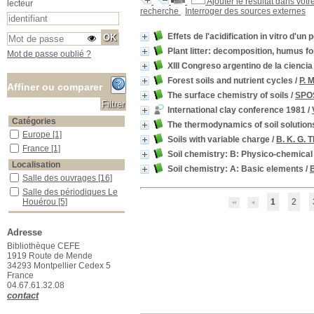
Ajouter le résultat dans votr
lecteur
recherche
Interroger des sources externes
Effets de l'acidification in vitro d'u
Plant litter: decomposition, humus f
Mot de passe oublié ?
XIII Congreso argentino de la ciencia
Forest soils and nutrient cycles
/
P. M
Affiner ou comparer
The surface chemistry of soils
/
SPOS
International clay conference 1981
/
Catégories
The thermodynamics of soil solution
Europe
Europe
[1]
Soils with variable charge
/
B. K. G. 
France
France
[1]
Soil chemistry: B: Physico-chemica
Localisation
Soil chemistry: A: Basic elements
/
B
Salle des ouvrages
Salle des ouvrages
[16]
Salle des périodiques Le Houérou
Salle des périodiques Le
1
2
Houérou
[5]
Section
06_Chimie_Physique
06_Chimie_Physique
[1]
Adresse
12_Sciences_du_sol
12_Sciences_du_sol
[13]
Bibliothèque CEFE
1919 Route de Mende
17_Foresterie
17_Foresterie
[2]
34293 Montpellier Cedex 5
23_Publications_CEFE
23_Publications_CEFE
[4]
France
04.67.61.32.08
26_Collections
26_Collections
[1]
contact